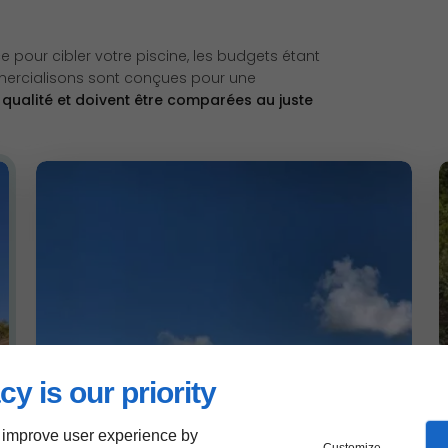
e pour cibler votre piscine, les budgets étant
mercialisons sont conçues pour une
 qualité et doivent être comparées au juste
cy is our priority
 improve user experience by