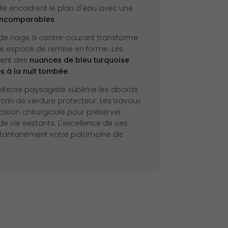
lle encadrent le plan d'eau avec une
 incomparables
.
 de nage à contre-courant transforme
le espace de remise en forme. Les
lent des
nuances de bleu turquoise
 à la nuit tombée
.
chitecte paysagiste sublime les abords
rin de verdure protecteur. Les travaux
ision chirurgicale pour préserver
de vie existants. L'excellence de ces
nstantanément votre patrimoine de