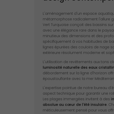
L'aménagement d'un espace aquatiqu
métamorphose radicalement l'allure gé
Vert Turquoise conçoit des bassins sur
avec une élégance rare dans le paysag
minutieux des dimensions et des prof
spécifiquement à vos habitudes de ba
lignes épurées des couloirs de nage so
extérieure résolument moderne et soph
L'utilisation de revêtements aux tons cl
luminosité naturelle des eaux cristallin
débordement sur la ligne d'horizon offr
époustouflante avec la mer Méditerran
L'expertise pointue de notre bureau d'
aspect technique pour garantir une ro
Les plages immergées invitent à des
i
absolue au cœur de l'été insulaire
. Ch
méticuleusement pensé pour vous offr