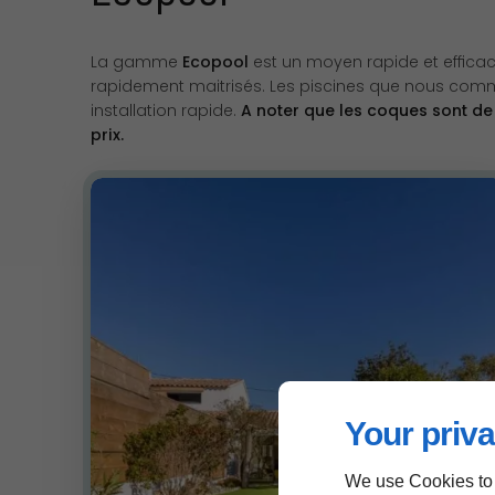
La gamme
Ecopool
est un moyen rapide et efficac
rapidement maitrisés. Les piscines que nous com
installation rapide.
A noter que les coques sont de
prix.
Your priva
We use Cookies to