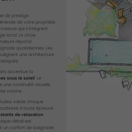
e de prestige
nérale de votre propriété.
 mesure qui s'intègrent
e local. Le choix
ondeurs répond
ignade quotidiennes. Les
ulignent une architecture
istiquée.
airs accentue la
es sous le soleil
. Le
e une continuité visuelle
ée voisine.
études valide chaque
bustesse à toute épreuve.
nstants de relaxation
aque détail est
ir un confort de baignade