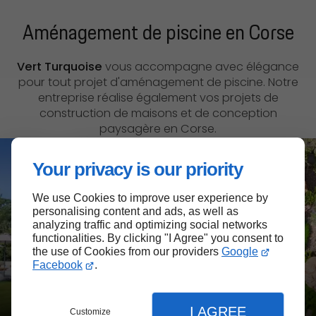
Aménagement de piscine en Corse
Vert Turquoise
vous accompagne avec élégance
pour tout projet d'aménagement de piscine. Notre
entreprise réalise également vos projets de
construction de maisons et de conception
paysagère en Corse.
Your privacy is our priority
We use Cookies to improve user experience by
personalising content and ads, as well as
analyzing traffic and optimizing social networks
functionalities. By clicking "I Agree" you consent to
the use of Cookies from our providers
Google
Facebook
.
I AGREE
Customize