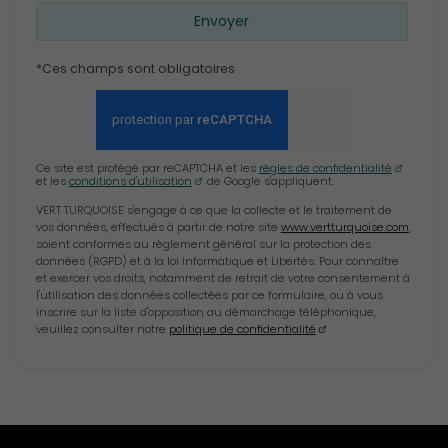
Envoyer
*Ces champs sont obligatoires
Ce site est protégé par reCAPTCHA et les
règles de confidentialité
et les
conditions d'utilisation
de Google s'appliquent.
VERT TURQUOISE s'engage à ce que la collecte et le traitement de
vos données, effectués à partir de notre site
www.vertturquoise.com
,
soient conformes au règlement général sur la protection des
données (RGPD) et à la loi Informatique et Libertés. Pour connaître
et exercer vos droits, notamment de retrait de votre consentement à
l'utilisation des données collectées par ce formulaire, ou à vous
inscrire sur la liste d'opposition au démarchage téléphonique,
veuillez consulter notre
politique de confidentialité