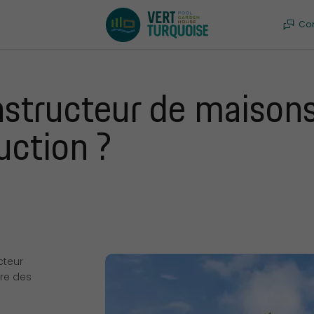
Co
ructeur de maisons g
uction ?
cteur
vre des