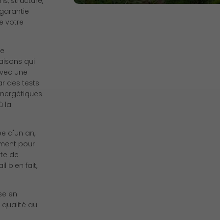
s, structure,
 garantie
e votre
he
isons qui
avec une
ar des tests
énergétiques
ù la
ée d'un an,
ment pour
ète de
l bien fait,
se en
 qualité au