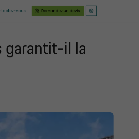
ntactez-nous
Demandez un devis
arantit-il la