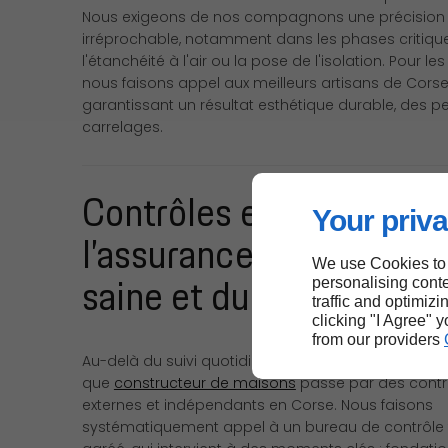
Nous exigeons de nos compagnons une précision 
irréprochable, notamment dans les phases criti
l'étanchéité à l'air ou la pose de l'isolation. Pour les 
nous faisons appel aux meilleurs artisans de Corse
garantissant un résultat esthétique durable, des pe
carrelages.
Contrôles et certificatio
Your priva
l’assurance d’une maiso
We use Cookies to
saine et durable
personalising conte
traffic and optimizi
clicking "I Agree" 
from our providers
Au-delà du suivi quotidien, notre engagement quali
que
constructeur de maisons
passe par des contr
externes et indépendants en Corse. Nous faisons
systématiquement appel à un bureau de contrôle