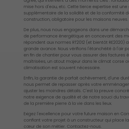
agréé, qui intervient à des moments clés : fondation
mise hors d'eau, etc. Cette tierce expertise est une
supplémentaire de la solidité et de la conformité d
construction, obligatoire pour les maisons neuves.
De plus, nous nous engageons dans une démarc
de performance énergétique en concevant des ma
répondent aux normes RT2012 (et bientôt RE2020) 
grande avance. Nous vérifions l'étanchéité à l'air p
en fin de chantier pour vous assurer des factures 
maîtrisées, un atout majeur dans le climat corse o
climatisation est souvent nécessaire.
Enfin, la garantie de parfait achèvement, d'une dur
nous permet de repasser après votre emménage
ajuster les moindres détails. C'est la preuve concr
notre exigence de qualité et de notre souci du travai
de la première pierre à la vie dans les lieux.
Exigez l'excellence pour votre future maison en Cor
confiant votre projet à un constructeur qui place la
cœur de son métier. Contactez-nous.