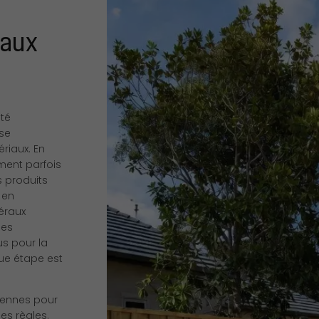
 aux
ité
 se
riaux. En
ent parfois
s produits
 en
éraux
des
us pour la
que étape est
diennes pour
les règles.