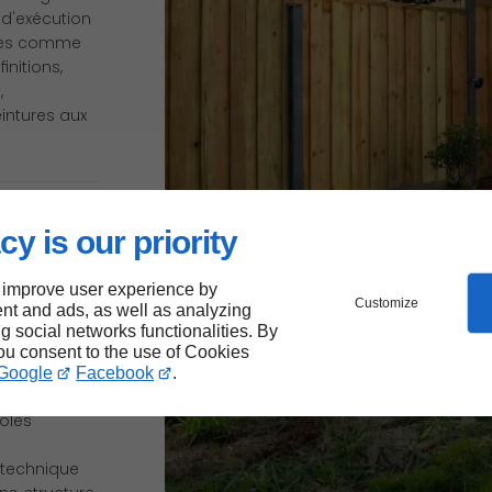
d'exécution
ques comme
finitions,
,
intures aux
ns :
cy is our priority
n
 improve user experience by
Customize
nt and ads, as well as analyzing
ng social networks functionalities. By
you consent to the use of Cookies
Google
Facebook
.
té en tant
ôles
 technique