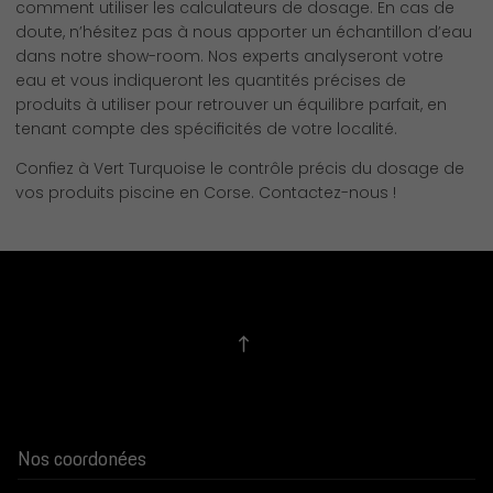
comment utiliser les calculateurs de dosage. En cas de
doute, n’hésitez pas à nous apporter un échantillon d’eau
dans notre show-room. Nos experts analyseront votre
eau et vous indiqueront les quantités précises de
produits à utiliser pour retrouver un équilibre parfait, en
tenant compte des spécificités de votre localité.
Confiez à Vert Turquoise le contrôle précis du dosage de
vos produits piscine en Corse. Contactez-nous !
Nos coordonées