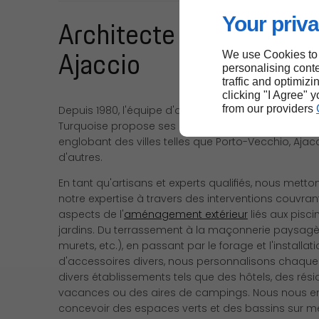
Your priva
Architecte Paysagiste à
Ajaccio
We use Cookies to
personalising conte
traffic and optimizi
clicking "I Agree" 
from our providers
Depuis 1980, l'équipe d'architectes paysagistes de 
Turquoise propose ses services à travers toute la 
englobant des villes telles que Porto-Vecchio, Ajacc
d'autres.
En tant qu'artisans et experts qualifiés, nous mett
notre expertise à travers des interventions couvran
aspects de l'
aménagement extérieur
liés aux pisci
jardins. Du terrassement à la maçonnerie paysagèr
murets, etc.), en passant par le forage et l'installat
d'accessoires divers, nous personnalisons chaque
divers établissements tels que des hôtels, des rés
vacances ou des aires de campings. Nous nous 
concevoir des espaces verts et des bassins sur m