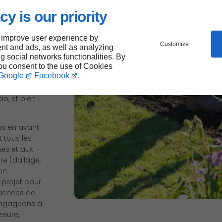
cy is our priority
 improve user experience by
Customize
nt and ads, as well as analyzing
ng social networks functionalities. By
you consent to the use of Cookies
Google
Facebook
.
Vert
Corse,
io, et bien
ons en avant
t tous les
nes et aux
e (dallage,
ion
 projet pour
idences de
engageons à
esure,