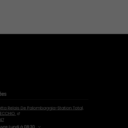
ées
tta Relais De Palombaggia-Station Total,
ECCHIO
47
uvre Lundi à 08:30