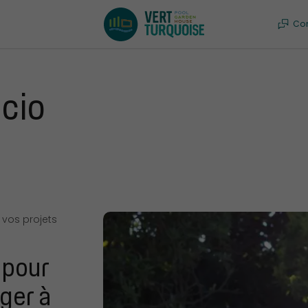
Co
ccio
 vos projets
 pour
ager à