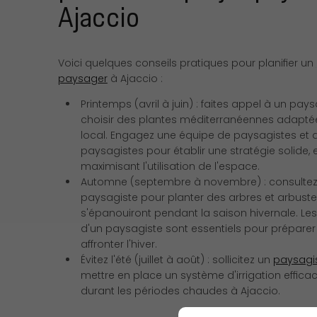
Ajaccio
Voici quelques conseils pratiques pour planifier un
paysager
à Ajaccio :
Printemps (avril à juin) : faites appel à un pay
choisir des plantes méditerranéennes adapté
local. Engagez une équipe de paysagistes et d
paysagistes pour établir une stratégie solide, 
maximisant l'utilisation de l'espace.
Automne (septembre à novembre) : consultez
paysagiste pour planter des arbres et arbuste
s'épanouiront pendant la saison hivernale. Les
d'un paysagiste sont essentiels pour préparer 
affronter l'hiver.
Évitez l'été (juillet à août) : sollicitez un
paysagi
mettre en place un système d'irrigation efficac
durant les périodes chaudes à Ajaccio.