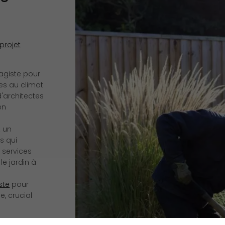
projet
sagiste pour
es au climat
'architectes
en
 un
s qui
 services
le jardin à
ste
pour
e, crucial