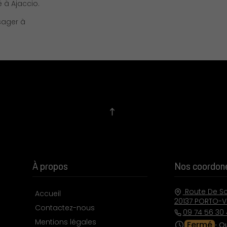
 à Ajaccio.
sager à
À propos
Nos coordon
Route De So
Accueil
20137
PORTO-V
Contactez-nous
09 74 56 30 
Mentions légales
Fermé
⋅ O