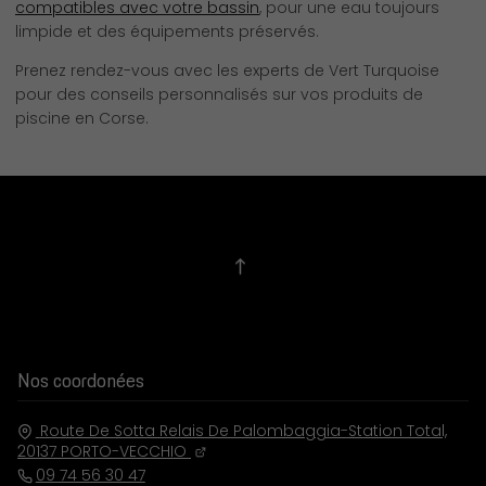
compatibles avec votre bassin
, pour une eau toujours
limpide et des équipements préservés.
Prenez rendez-vous avec les experts de Vert Turquoise
pour des conseils personnalisés sur vos produits de
piscine en Corse.
Nos coordonées
Route De Sotta Relais De Palombaggia-Station Total,
20137
PORTO-VECCHIO
09 74 56 30 47