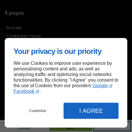
À propos
Accueil
Contactez-nous
Mentions légales
Your privacy is our priority
Plan du site
We use Cookies to improve user experience by
personalising content and ads, as well as
analyzing traffic and optimizing social networks
functionalities. By clicking "I Agree" you consent to
the use of Cookies from our providers
Google
Facebook
.
I AGREE
Customize
Contact
Devis