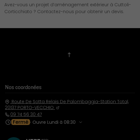
Avez-vous un projet d’aménagement extérieur à Cuttoli-
Corticchiato ? Contactez-nous pour obtenir un devis.
Nos coordonées
Route De Sotta Relais De Palombaggia-Station Total,
20137
PORTO-VECCHIO
09 74 56 30 47
Fermé
⋅ Ouvre Lundi à 08:30