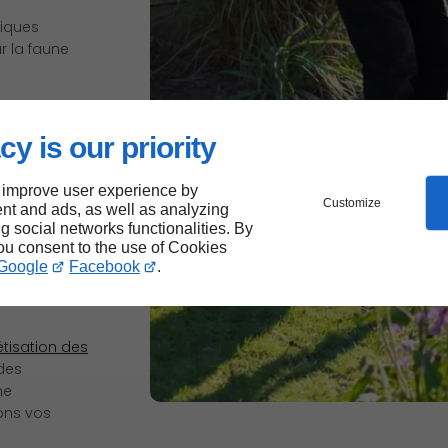
giques
r la faune
ion
cy is our priority
 improve user experience by
Customize
nt and ads, as well as analyzing
ur à
ng social networks functionalities. By
you consent to the use of Cookies
Google
Facebook
.
tisation des
 des
ne
ons vos