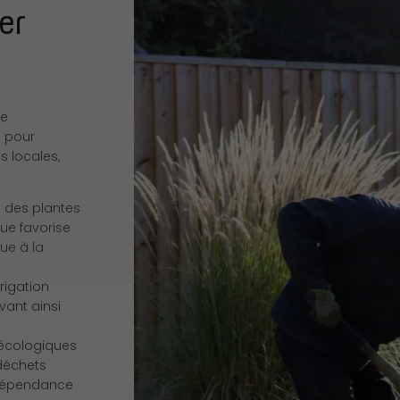
er
de
 pour
s locales,
t des plantes
ue favorise
ue à la
rrigation
vant ainsi
 écologiques
déchets
a dépendance