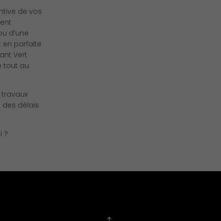
tive de vos
ent
 ou d’une
 en parfaite
ant Vert
e tout au
s travaux
 des délais
i ?