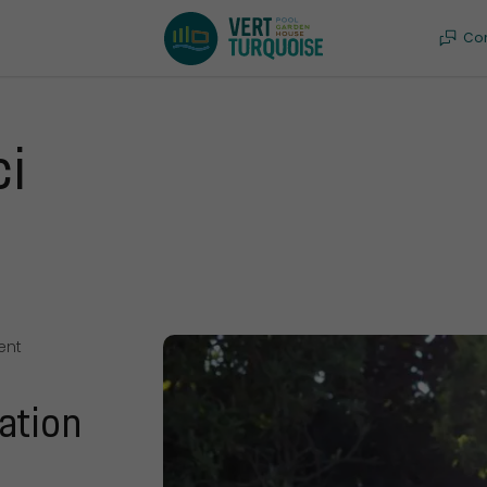
Co
ci
ent
sation