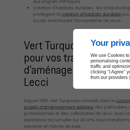
aux engrais chimiques.
Création d'habitats durables : les choix écolo
privilégient la
création d'habitats durables
pou
locale, enrichissant l'écosystème de Lecci.
Vert Turquoise : la solut
Your priva
pour vos travaux
We use Cookies to
personalising conte
d’aménagement extérie
traffic and optimizi
clicking "I Agree" 
Lecci
from our providers
Depuis 1980, Vert Turquoise s'investit dans la
concré
projets d’aménagement extérieur
des particuliers,
professionnels et des collectivités de Lecci. Avec u
expérience accumulée sur 40 ans, nous transform
espaces en havres de paix.